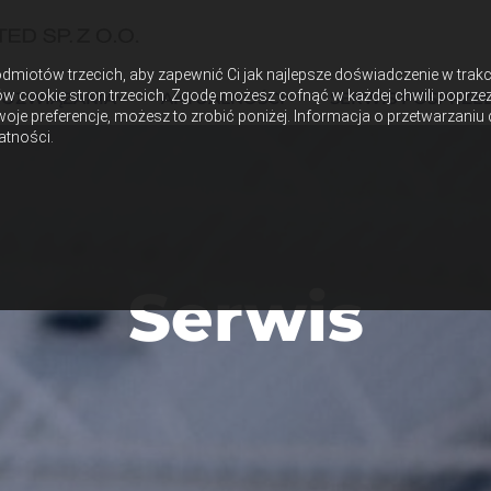
odmiotów trzecich, aby zapewnić Ci jak najlepsze doświadczenie w trakc
ków cookie stron trzecich. Zgodę możesz cofnąć w każdej chwili poprze
ROZWIĄZANIA
AKTUALNOŚCI
SERWIS POSPRZ
woje preferencje, możesz to zrobić poniżej. Informacja o przetwarzaniu
atności.
Serwis