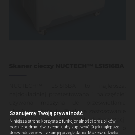
Skaner cieczy NUCTECH™ LS1516BA
NUCTECH™ LS1516BA to najlepsza,
najdokładniej przetestowana i najczęściej
używana maszyna do prześwietlania
płynów na świecie. Znalazła zastosowanie
Szanujemy Twoją prywatność
w setkach portów lotniczych, dużych stacji
Niniejsza strona korzysta z funkcjonalności oraz plików
cookie podmiotów trzecich, aby zapewnić Ci jak najlepsze
i dworców, obiektów infrastruktury o
doświadczenie w trakcie jej przeglądania. Możesz udzielić