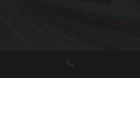

+48 22 659 15 45

Nuctech Warsaw Company Limited Sp. z o.o.
Biuro: ul. Emilii Plater 53, 00-113 Warszawa