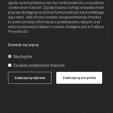
znaczeniu krytycznym, na imprezach
zgody na korzystanie przez nas funkcjonalności oraz plików
cookie stron trzecich. Zgodę możesz cofnąć w każdej chwili
masowych itp.
poprzez dostępną na stronie funkcjonalność lub kontaktując
się z nami. Jeśli chcesz zmienić swoje preferencje, możesz
to zrobić poniżej. Informacja o przetwarzaniu danych oraz
NUCTECH™ LS1516BA wykorzystuje
wykorzystywanych plikach cookies dostępna jest w Polityce
najnowszą zaawansowaną technologię
Prywatności.
tomografii komputerowej (CT) z
Dowiedz się więcej
wykorzystaniem podwójnej energii,
zamkniętą w ergonomicznej obudowie.
Niezbędne
Urządzenie jest w stanie niezawodnie,
Cookies podmiotów trzecich
precyzyjnie, sprawnie, bezpiecznie i
ekonomicznie wykrywać płyny łatwopalne,
Zaakceptuj wybrane
Zaakceptuj wszystkie
wybuchowe i żrące, a także prekursory
materiałów wybuchowych.
Urządzenie spełnia wymagania ECAC
LEDS typu B normy 3 oraz typu C normy 2