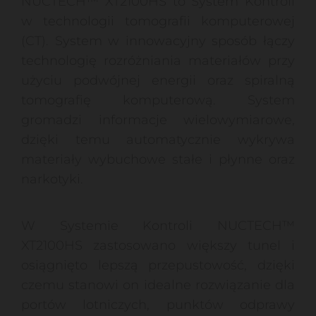
NUCTECH™ XT2100HS to System Kontroli
w technologii tomografii komputerowej
(CT). System w innowacyjny sposób łączy
technologię rozróżniania materiałów przy
użyciu podwójnej energii oraz spiralną
tomografię komputerową. System
gromadzi informacje wielowymiarowe,
dzięki temu automatycznie wykrywa
materiały wybuchowe stałe i płynne oraz
narkotyki.
W Systemie Kontroli NUCTECH™
XT2100HS zastosowano większy tunel i
osiągnięto lepszą przepustowość, dzięki
czemu stanowi on idealne rozwiązanie dla
portów lotniczych, punktów odprawy