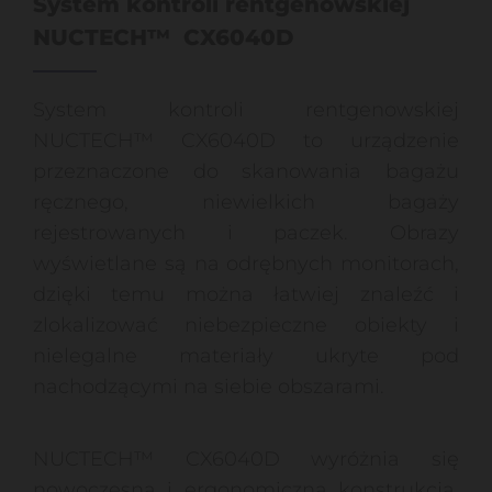
System kontroli rentgenowskiej
NUCTECH™ CX6040D
System kontroli rentgenowskiej
NUCTECH™ CX6040D to urządzenie
przeznaczone do skanowania bagażu
ręcznego, niewielkich bagaży
rejestrowanych i paczek. Obrazy
wyświetlane są na odrębnych monitorach,
dzięki temu można łatwiej znaleźć i
zlokalizować niebezpieczne obiekty i
nielegalne materiały ukryte pod
nachodzącymi na siebie obszarami.
NUCTECH™ CX6040D wyróżnia się
nowoczesną i ergonomiczną konstrukcją,