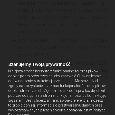
nielegalnych substancji, takich jak
stałe i płynne materiały wybuchowe
oraz narkotyki, spełnia wymagania
bezpieczeństwa na lotniskach, w
punktach odprawy celnej itp.
Wykrywanie różnego rodzaju
materiałów, spełnia wymagania CAAC
i ECAC EDS 3.
Kontrola obiektów w widoku 360
Szanujemy Twoją prywatność
stopni, brak ślepych punktów, bardziej
Niniejsza strona korzysta z funkcjonalności oraz plików
cookie podmiotów trzecich, aby zapewnić Ci jak najlepsze
intuicyjne obrazy i łatwiejsza
doświadczenie w trakcie jej przeglądania. Możesz udzielić
identyfikacja nielegalnych substancji.
zgody na korzystanie przez nas funkcjonalności oraz plików
cookie stron trzecich. Zgodę możesz cofnąć w każdej chwili
Generuje obrazy DR o wysokiej
poprzez dostępną na stronie funkcjonalność lub kontaktując
rozdzielczości i identyfikuje niewielkie,
się z nami. Jeśli chcesz zmienić swoje preferencje, możesz
to zrobić poniżej. Informacja o przetwarzaniu danych oraz
cienkie obiekty, takie jak np. zapałki.
wykorzystywanych plikach cookies dostępna jest w Polityce