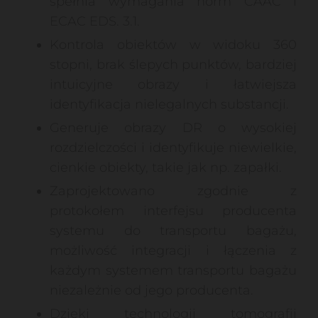
spełnia wymagania norm CAAC i
ECAC EDS. 3.1.
Kontrola obiektów w widoku 360
stopni, brak ślepych punktów, bardziej
intuicyjne obrazy i łatwiejsza
identyfikacja nielegalnych substancji.
Generuje obrazy DR o wysokiej
rozdzielczości i identyfikuje niewielkie,
cienkie obiekty, takie jak np. zapałki.
Zaprojektowano zgodnie z
protokołem interfejsu producenta
systemu do transportu bagażu,
możliwość integracji i łączenia z
każdym systemem transportu bagażu
niezależnie od jego producenta.
Dzięki technologii tomografii